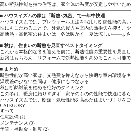
高い断熱性能を持つ住宅は、家全体の温度が安定しやすいため
■ ハウスイズムの家は「断熱×気密」で一年中快適
ハウスイズムでは、プレウォール工法を採用し断熱性能の高い
性にもこだわることで、外気の侵入や室内の熱損失を抑え、少
高断熱・高気密の住まいは、冬は暖かく、夏は涼しい――まさ
■ 秋は、住まいの断熱を見直すベストタイミング
これから本格的な冬を迎える前に、断熱性能の重要性を見直し
新築はもちろん、リフォームで断熱性能を高めることも可能で
■ まとめ
断熱性能が高い家は、光熱費を抑えながら快適な室内環境をキ
温度差の少ない空間は、健康にもつながる
秋は断熱対策を始める絶好のタイミング
この冬は、暖房に頼りすぎず、家そのものの性能で快適に暮ら
ハウスイズムでは、断熱・気密性能を高めた住まいづくりをご
CATEGORY
すべて
住宅設備 (2)
メンテナンス (0)
予算・補助金・制度 (2)