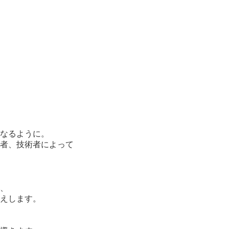
になるように。
者、技術者によって
、
えします。